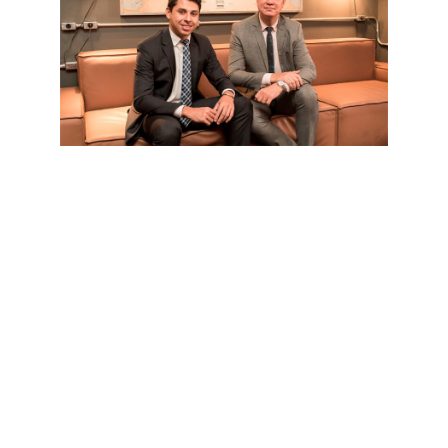
Sobre o Escritório
O escritório atua ativamente em todos os Estados da
federação, não há barreiras para nossa atuação.
Contamos com estrutura e tecnologia e atendimentos on-
line, além do atendimento presencial em nossa unidade
física.
Por isso, não se preocupe, mesmo que você não esteja
próximo às nossas unidades, não teremos qualquer
dificuldade em te auxiliar.