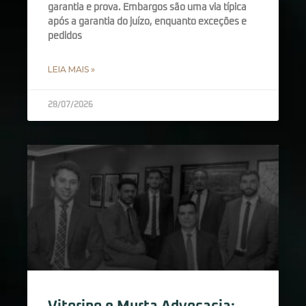
garantia e prova. Embargos são uma via típica
após a garantia do juízo, enquanto exceções e
pedidos
LEIA MAIS »
28/07/2026