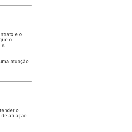
ntrato e o
 que o
, a
a uma atuação
ntender o
l de atuação