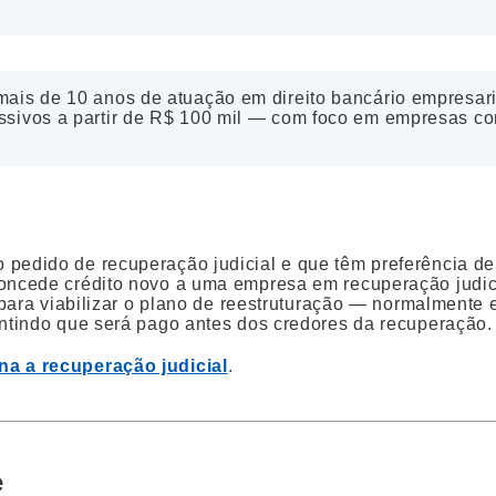
ais de 10 anos de atuação em direito bancário empresari
assivos a partir de R$ 100 mil — com foco em empresas c
o pedido de recuperação judicial e que têm preferência 
concede crédito novo a uma empresa em recuperação judic
a para viabilizar o plano de reestruturação — normalmente
antindo que será pago antes dos credores da recuperação.
a a recuperação judicial
.
e