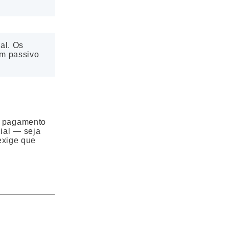
al. Os
om passivo
de pagamento
ial — seja
 exige que