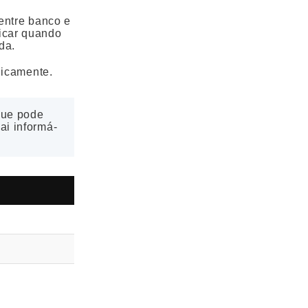
entre banco e
ficar quando
da.
dicamente.
que pode
ai informá-