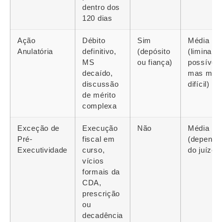
dentro dos
120 dias
Ação
Débito
Sim
Média
Anulatória
definitivo,
(depósito
(liminar
MS
ou fiança)
possível
decaído,
mas mai
discussão
difícil)
de mérito
complexa
Exceção de
Execução
Não
Média
Pré-
fiscal em
(depende
Executividade
curso,
do juízo)
vícios
formais da
CDA,
prescrição
ou
decadência