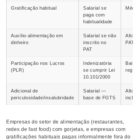
Gratificação habitual
Salarial se
Médio
paga com
habitualidade
Auxílio-alimentação em
Salarial se não
Alto s
dinheiro
inscrito no
PAT
PAT
Participação nos Lucros
Indenizatória
Baixo
(PLR)
se cumprir Lei
regul
10.101/2000
Adicional de
Salarial —
Alto 
periculosidade/insalubridade
base de FGTS
incluí
Empresas do setor de alimentação (restaurantes,
redes de fast food) com gorjetas, e empresas com
gratificações habituais pagas informalmente fora do