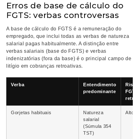
Erros de base de cálculo do
FGTS: verbas controversas
A base de cálculo do FGTS é a remuneração do
empregado, que inclui todas as verbas de natureza
salarial pagas habitualmente. A distinção entre
verbas salariais (base do FGTS) e verbas
indenizatórias (fora da base) é o principal campo de
litígio em cobranças retroativas.
Verba
Entendimento
Risco
predominante
FGTS
retro
Gorjetas habituais
Natureza
Alto
salarial
(Súmula 354
TST)