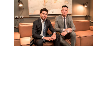
Sobre o Escritório
O escritório atua ativamente em todos os Estados da
federação, não há barreiras para nossa atuação.
Contamos com estrutura e tecnologia e atendimentos on-
line, além do atendimento presencial em nossa unidade
física.
Por isso, não se preocupe, mesmo que você não esteja
próximo às nossas unidades, não teremos qualquer
dificuldade em te auxiliar.