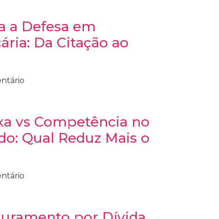
 a Defesa em
ria: Da Citação ao
ntário
xa vs Competência no
do: Qual Reduz Mais o
ntário
turamento por Dívida