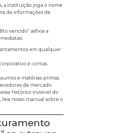
 a instituição joga o nome
tema de informações de
to vencido” asfixia a
imediatas:
diantamentos em qualquer
corporativo e contas
nsumos e matérias-primas
necedores de mercado.
se histórico invisível do
, leia nosso manual sobre o
aturamento