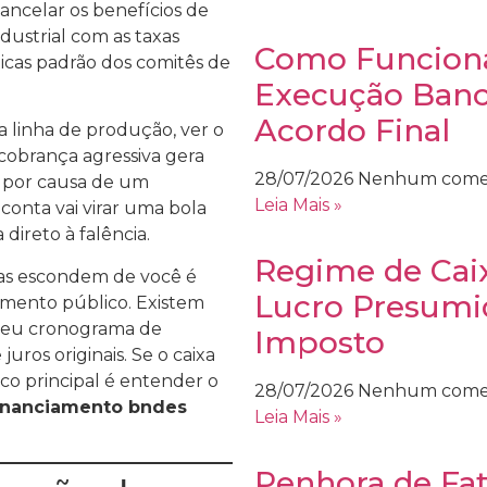
cancelar os benefícios de
dustrial com as taxas
Como Funciona
ticas padrão dos comitês de
Execução Bancá
Acordo Final
 linha de produção, ver o
obrança agressiva gera
28/07/2026
Nenhum come
, por causa de um
Leia Mais »
a conta vai virar uma bola
direto à falência.
Regime de Cai
ias escondem de você é
Lucro Presumi
mento público. Existem
o seu cronograma de
Imposto
uros originais. Se o caixa
oco principal é entender o
28/07/2026
Nenhum come
financiamento bndes
Leia Mais »
Penhora de Fa