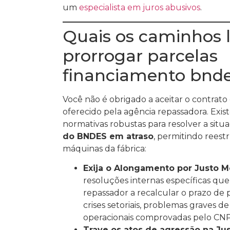
um
especialista em juros abusivos
.
Quais os caminhos l
prorrogar parcelas
financiamento bnde
Você não é obrigado a aceitar o contrato
oferecido pela agência repassadora. Exist
normativas robustas para resolver a sit
do BNDES em atraso
, permitindo reestr
máquinas da fábrica:
Exija o Alongamento por Justo M
resoluções internas específicas qu
repassador a recalcular o prazo d
crises setoriais, problemas graves 
operacionais comprovadas pelo CNP
Trave os atos de agressão na Jus