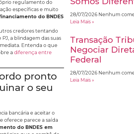
Somos Diferen
óprio regulamento do
ação específicas e muito
28/07/2026
Nenhum come
financiamento do BNDES
Leia Mais »
outros credores tentando
Transação Trib
e PJ, a blindagem das suas
imediata. Entenda o que
Negociar Dire
obre a
diferença entre
Federal
28/07/2026
Nenhum come
cordo pronto
Leia Mais »
uinar o seu
ia bancária e aceitar o
e oferece parece a saída
amento do BNDES em