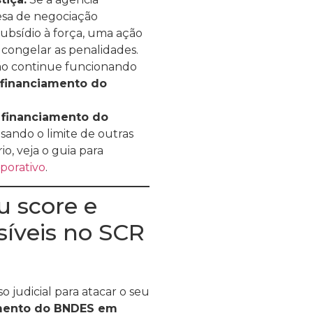
mesa de negociação
 subsídio à força, uma ação
 congelar as penalidades.
ção continue funcionando
financiamento do
m
financiamento do
sando o limite de outras
io, veja o guia para
rporativo
.
u score e
isíveis no SCR
 judicial para atacar o seu
mento do BNDES em