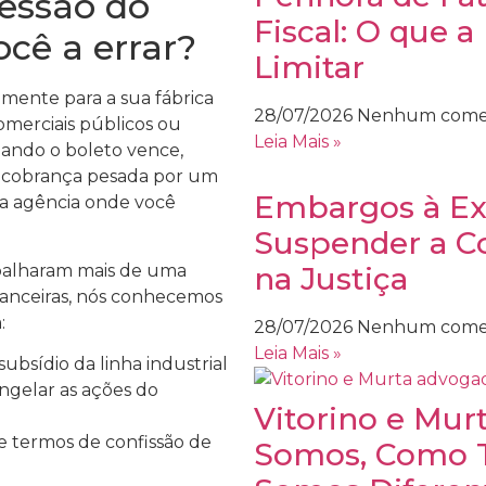
essão do
Fiscal: O que 
ocê a errar?
Limitar
mente para a sua fábrica
28/07/2026
Nenhum come
comerciais públicos ou
Leia Mais »
ando o boleto vence,
 a cobrança pesada por um
Embargos à Ex
a agência onde você
Suspender a Co
balharam mais de uma
na Justiça
inanceiras, nós conhecemos
:
28/07/2026
Nenhum come
Leia Mais »
bsídio da linha industrial
ngelar as ações do
Vitorino e Mur
e termos de confissão de
Somos, Como T