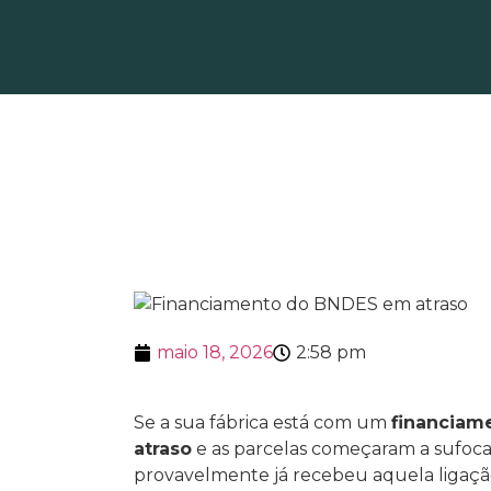
Financiamento do
gerente para rene
fábrica
maio 18, 2026
2:58 pm
Se a sua fábrica está com um
financiam
atraso
e as parcelas começaram a sufocar
provavelmente já recebeu aquela ligaçã