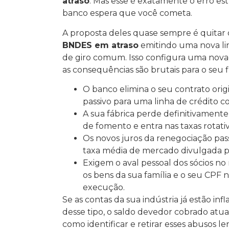
atraso
. Mas esse é exatamente o erro es
banco espera que você cometa.
A proposta deles quase sempre é quitar
BNDES em atraso
emitindo uma nova lin
de giro comum. Isso configura uma novaç
as consequências são brutais para o seu f
O banco elimina o seu contrato origi
passivo para uma linha de crédito
A sua fábrica perde definitivamente 
de fomento e entra nas taxas rotativ
Os novos juros da renegociação pas
taxa média de mercado divulgada p
Exigem o aval pessoal dos sócios no
os bens da sua família e o seu CPF 
execução.
Se as contas da sua indústria já estão in
desse tipo, o saldo devedor cobrado atual
como identificar e retirar esses abusos 