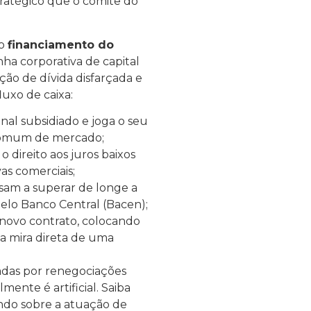
tratégico que o comitê do
 o
financiamento do
ha corporativa de capital
ão de dívida disfarçada e
luxo de caixa:
nal subsidiado e joga o seu
 comum de mercado;
o direito aos juros baixos
as comerciais;
sam a superar de longe a
elo Banco Central (Bacen);
 novo contrato, colocando
na mira direta de uma
fladas por renegociações
mente é artificial. Saiba
lendo sobre a atuação de