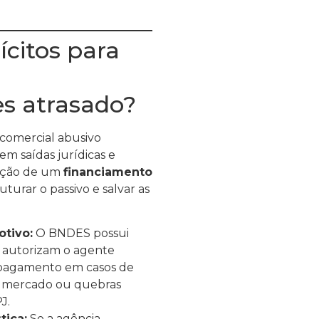
ícitos para
s atrasado?
 comercial abusivo
em saídas jurídicas e
uação de um
financiamento
uturar o passivo e salvar as
otivo:
O BNDES possui
e autorizam o agente
e pagamento em casos de
de mercado ou quebras
J.
tiça:
Se a agência