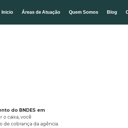
Inicio
Áreas de Atuação
Quem Somos
Blog
 BNDES em atraso? O s
gociar sem perder os s
Compartilhe:
ento do BNDES em
Últimos Artig
 o caixa, você
o de cobrança da agência.